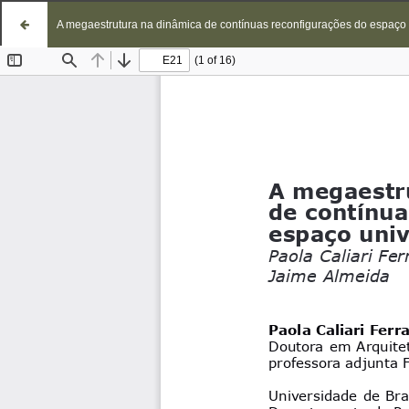
A megaestrutura na dinâmica de contínuas reconfigurações do espaço 