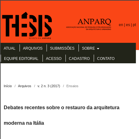
en |
es |
pt
ATUAL
ARQUIVOS
SUBMISSÕES
SOBRE
EQUIPE EDITORIAL
ACESSO
CADASTRO
CONTATO
Início
/
Arquivos
/
v. 2 n. 3 (2017)
/
Ensaios
Debates recentes sobre o restauro da arquitetura
moderna na Itália