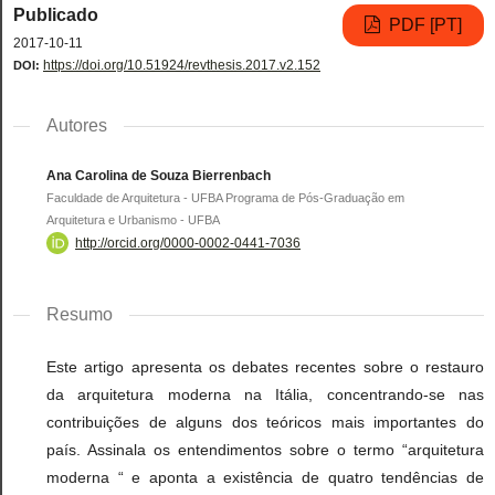
Publicado
PDF [PT]
2017-10-11
https://doi.org/10.51924/revthesis.2017.v2.152
DOI:
Autores
Ana Carolina de Souza Bierrenbach
Faculdade de Arquitetura - UFBA Programa de Pós-Graduação em
Arquitetura e Urbanismo - UFBA
http://orcid.org/0000-0002-0441-7036
Resumo
Este artigo apresenta os debates recentes sobre o restauro
da arquitetura moderna na Itália, concentrando-se nas
contribuições de alguns dos teóricos mais importantes do
país. Assinala os entendimentos sobre o termo “arquitetura
moderna “ e aponta a existência de quatro tendências de