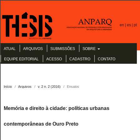
en |
es |
pt
ATUAL
ARQUIVOS
SUBMISSÕES
SOBRE
EQUIPE EDITORIAL
ACESSO
CADASTRO
CONTATO
Início
/
Arquivos
/
v. 2 n. 2 (2016)
/
Ensaios
Memória e direito à cidade: políticas urbanas
contemporâneas de Ouro Preto