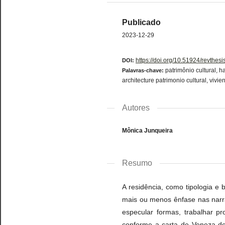
Publicado
2023-12-29
https://doi.org/10.51924/revthes
DOI:
patrimônio cultural, h
Palavras-chave:
architecture patrimonio cultural, vivi
Autores
Mônica Junqueira
Resumo
A residência, como tipologia e 
mais ou menos ênfase nas narra
especular formas, trabalhar p
conforme a carta de Veneza de