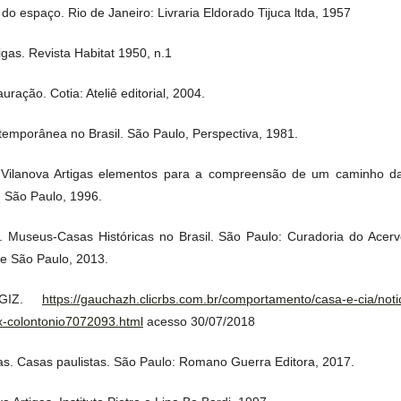
 espaço. Rio de Janeiro: Livraria Eldorado Tijuca ltda, 1957
gas. Revista Habitat 1950, n.1
ação. Cotia: Ateliê editorial, 2004.
emporânea no Brasil. São Paulo, Perspectiva, 1981.
Vilanova Artigas elementos para a compreensão de um caminho da a
 São Paulo, 1996.
 Museus-Casas Históricas no Brasil. São Paulo: Curadoria do Acervo 
e São Paulo, 2013.
 GIZ.
https://gauchazh.clicrbs.com.br/comportamento/casa-e-cia/noti
x-colontonio7072093.html
acesso 30/07/2018
as. Casas paulistas. São Paulo: Romano Guerra Editora, 2017.