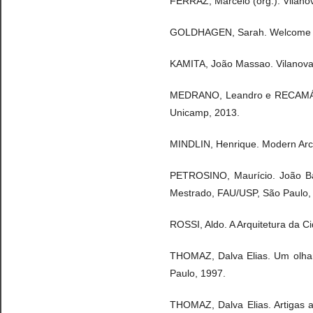
FERRAZ, Marcelo (org.). Vilanova
GOLDHAGEN, Sarah. Welcome to o
KAMITA, João Massao. Vilanova 
MEDRANO, Leandro e RECAMÁN, L
Unicamp, 2013.
MINDLIN, Henrique. Modern Archit
PETROSINO, Maurício. João Bati
Mestrado, FAU/USP, São Paulo,
ROSSI, Aldo. A Arquitetura da C
THOMAZ, Dalva Elias. Um olhar 
Paulo, 1997.
THOMAZ, Dalva Elias. Artigas a