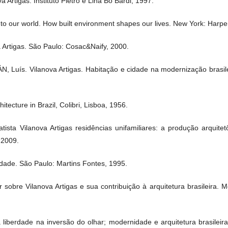
 Artigas. Instituto Pietro e Lina Bo Bardi, 1997.
ur world. How built environment shapes our lives. New York: Harper
Artigas. São Paulo: Cosac&Naify, 2000.
uís. Vilanova Artigas. Habitação e cidade na modernização brasile
ecture in Brazil, Colibri, Lisboa, 1956.
sta Vilanova Artigas residências unifamiliares: a produção arquite
 2009.
idade. São Paulo: Martins Fontes, 1995.
sobre Vilanova Artigas e sua contribuição à arquitetura brasileira.
 liberdade na inversão do olhar; modernidade e arquitetura brasilei