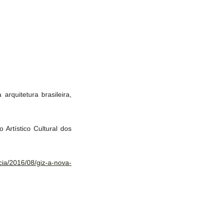
rquitetura brasileira,
Artístico Cultural dos
cia/2016/08/giz-a-nova-