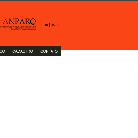
en |
es |
pt
SO
CADASTRO
CONTATO