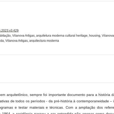
is.2023.v3.429
abitação, Vilanova Artigas, arquitetura moderna cultural heritage, housing, Vilanov
enda, Vilanova Artigas, arquitectura moderna
bem arquitetônico, sempre foi importante documento para a história d
tivas de todos os períodos - da pré-história à contemporaneidade – i
rogramas e testar materiais e técnicas. Com a ampliação dos refere
 1964, a residência passou a ser entendida não apenas como docu