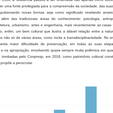
er uma fonte privilegiada para a compreensão da sociedade, das suas 
pulsionando novas formas seja como significado revelando anseios
lém das tradicionais áreas do conhecimento: psicologia, antropolo
itetura, urbanismo, artes e engenharia, mais recentemente as casa
, enfim, um bem cultural que ilustra a aliável relação entre a natur
s não só de várias áreas, como incita a transdisciplinariedade. No e
senta maior dificuldade de preservação, em todas as suas etap
e na apropriação, envolvendo quase sempre muita polêmica em quai
s tombadas pelo Conpresp, em 2018, como patrimônio cultural const
 propõe a perscrutar.