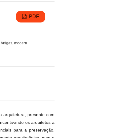
PDF
a Artigas, modern
a arquitetura, presente com
ncentivando os arquitetos a
nciais para a preservação,
mento arquitetônico, mas a