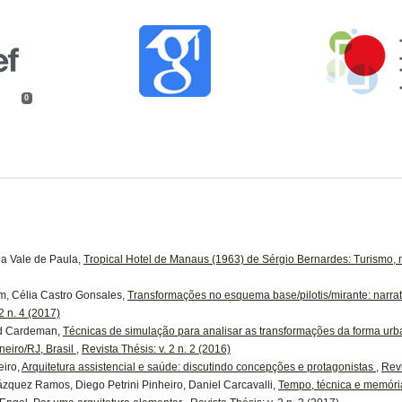
0
la Vale de Paula,
Tropical Hotel de Manaus (1963) de Sérgio Bernardes: Turismo
im, Célia Castro Gonsales,
Transformações no esquema base/pilotis/mirante: narr
2 n. 4 (2017)
ld Cardeman,
Técnicas de simulação para analisar as transformações da forma urb
eiro/RJ, Brasil
,
Revista Thésis: v. 2 n. 2 (2016)
eiro,
Arquitetura assistencial e saúde: discutindo concepções e protagonistas
,
Revi
zquez Ramos, Diego Petrini Pinheiro, Daniel Carcavalli,
Tempo, técnica e memór