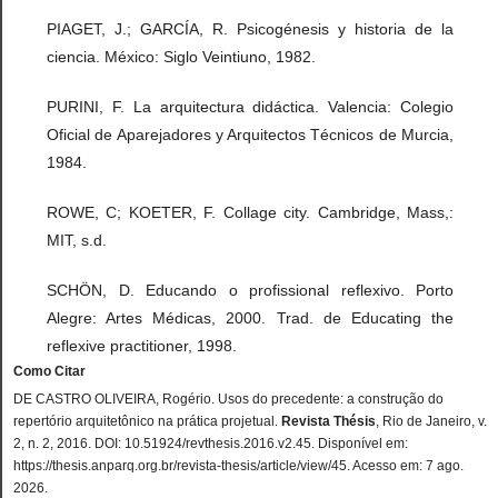
PIAGET, J.; GARCÍA, R. Psicogénesis y historia de la
ciencia. México: Siglo Veintiuno, 1982.
PURINI, F. La arquitectura didáctica. Valencia: Colegio
Oficial de Aparejadores y Arquitectos Técnicos de Murcia,
1984.
ROWE, C; KOETER, F. Collage city. Cambridge, Mass,:
MIT, s.d.
SCHÖN, D. Educando o profissional reflexivo. Porto
Alegre: Artes Médicas, 2000. Trad. de Educating the
reflexive practitioner, 1998.
Como Citar
DE CASTRO OLIVEIRA, Rogério. Usos do precedente: a construção do
repertório arquitetônico na prática projetual.
Revista Thésis
, Rio de Janeiro, v.
2, n. 2, 2016. DOI: 10.51924/revthesis.2016.v2.45. Disponível em:
https://thesis.anparq.org.br/revista-thesis/article/view/45. Acesso em: 7 ago.
2026.