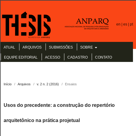
en |
es |
pt
ATUAL
ARQUIVOS
SUBMISSÕES
SOBRE
EQUIPE EDITORIAL
ACESSO
CADASTRO
CONTATO
Início
/
Arquivos
/
v. 2 n. 2 (2016)
/
Ensaios
Usos do precedente: a construção do repertório
arquitetônico na prática projetual