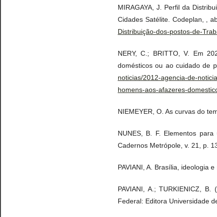
MIRAGAYA, J. Perfil da Distribu
Cidades Satélite. Codeplan, , a
Distribuição-dos-postos-de-Tra
NERY, C.; BRITTO, V. Em 202
domésticos ou ao cuidado de pe
noticias/2012-agencia-de-notic
homens-aos-afazeres-domestic
NIEMEYER, O. As curvas do temp
NUNES, B. F. Elementos para u
Cadernos Metrópole, v. 21, p. 1
PAVIANI, A. Brasília, ideologia 
PAVIANI, A.; TURKIENICZ, B. (E
Federal: Editora Universidade de