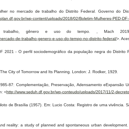
er no mercado de trabalho do Distrito Federal. Governo do Distr
eplan.df.gov.br/wp-content/uploads/2018/02/Boletim-Mulheres-PED-DF
trabalho, gênero e uso do tempo. , Mach 2019b
mercado-de-trabalho-genero-e-uso-do-tempo-no-distrito-federal/
>. Ace
2021 - O perfil sociodemográfico da população negra do Distrito Fed
e City of Tomorrow and Its Planning. London: J. Rodker, 1929.
 1985-87: Complementação, Preservação, Adensamento eExpansão Urb
m: <
http://www.seduh.df.gov.br/wp-conteudo/uploads/2017/11/2-decre
loto de Brasília (1957). Em: Lucio Costa: Registro de uma vivência.
and reality: a study of planned and spontaneous urban development. 