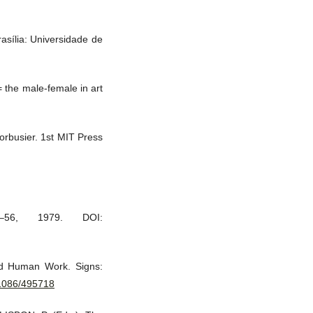
asília: Universidade de
the male-female in art
orbusier. 1st MIT Press
–56, 1979. DOI:
nd Human Work. Signs:
.1086/495718