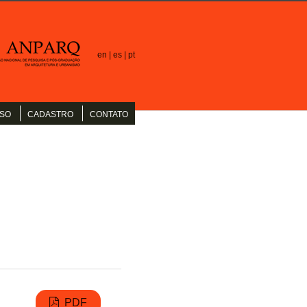
en |
es |
pt
SO
CADASTRO
CONTATO
PDF