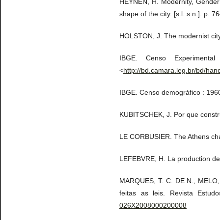
HEYNEN, H. Modernity, Gender
shape of the city. [s.l: s.n.]. p. 7
HOLSTON, J. The modernist city: 
IBGE. Censo Experimental
<
http://bd.camara.leg.br/bd/ha
IBGE. Censo demográfico : 1960.
KUBITSCHEK, J. Por que construí
LE CORBUSIER. The Athens char
LEFEBVRE, H. La production de l
MARQUES, T. C. DE N.; MELO, H
feitas as leis. Revista Estu
026X2008000200008