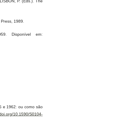
ISBON, P. (Eds.). The
o Press, 1989.
59. Disponível em:
16 e 1962: ou como são
/doi.org/10.1590/S0104-