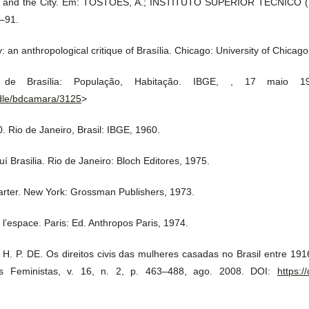
 and the City. Em: TOSTÕES, A.; INSTITUTO SUPERIOR TÉCNICO (L
6–91.
an anthropological critique of Brasília. Chicago: University of Chicag
 de Brasília: População, Habitação. IBGE, , 17 maio 19
ndle/bdcamara/3125
>
 Rio de Janeiro, Brasil: IBGE, 1960.
 Brasilia. Rio de Janeiro: Bloch Editores, 1975.
ter. New York: Grossman Publishers, 1973.
’espace. Paris: Ed. Anthropos Paris, 1974.
. P. DE. Os direitos civis das mulheres casadas no Brasil entre 19
dos Feministas, v. 16, n. 2, p. 463–488, ago. 2008. DOI:
https:/