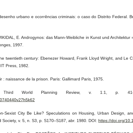
senho urbano e ocorrências criminais: o caso do Distrito Federal. Br
IDAL, E. Androgynos: das Mann-Weibliche in Kunst und Architektur = 
Menges, 1997.
he twentieth century: Ebenezer Howard, Frank Lloyd Wright, and Le C
IT Press, 1982.
 : naissance de la prison. Paris: Gallimard Paris, 1975.
. Third World Planning Review, v. 1:1, p. 41
1.l0740440v27h5k62
Sexist City Be Like? Speculations on Housing, Urban Design, a
 Society, v. 5, n. S3, p. S170–S187, abr. 1980. DOI:
https://doi.org/10