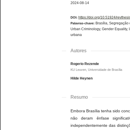
2024-08-14
https://doi.org/10.51924/revthes
DOI:
Brasília, Segregação
Palavras-chave:
Urban Criminology, Gender Equality, 
urbana
Autores
Rogerio Rezende
KU Leuven, Universidade de Brasília
Hilde Heynen
Resumo
Embora Brasília tenha sido conc
não deram ênfase significa
independentemente das distinçõ