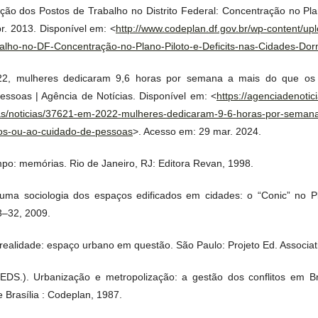
ição dos Postos de Trabalho no Distrito Federal: Concentração no Plan
br. 2013. Disponível em: <
http://www.codeplan.df.gov.br/wp-content/upl
balho-no-DF-Concentração-no-Plano-Piloto-e-Deficits-nas-Cidades-Dorm
2, mulheres dedicaram 9,6 horas por semana a mais do que os
ssoas | Agência de Notícias. Disponível em: <
https://agenciadenotic
ias/noticias/37621-em-2022-mulheres-dedicaram-9-6-horas-por-seman
os-ou-ao-cuidado-de-pessoas
>. Acesso em: 29 mar. 2024.
o: memórias. Rio de Janeiro, RJ: Editora Revan, 1998.
ma sociologia dos espaços edificados em cidades: o “Conic” no Pla
3–32, 2009.
e realidade: espaço urbano em questão. São Paulo: Projeto Ed. Associat
DS.). Urbanização e metropolização: a gestão dos conflitos em Brasí
 Brasília : Codeplan, 1987.