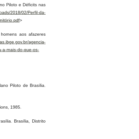
o Piloto e Déficits nas
oads/2018/02/Perfil-da-
itório.pdf
>
 homens aos afazeres
ias.ibge.gov.br/agencia-
a-a-mais-do-que-os-
no Piloto de Brasília.
ions, 1985.
lia. Brasília, Distrito