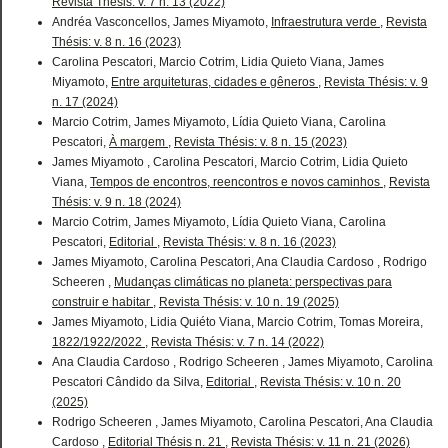
Revista Thésis: v. 7 n. 13 (2022)
Andréa Vasconcellos, James Miyamoto,
Infraestrutura verde
,
Revista
Thésis: v. 8 n. 16 (2023)
Carolina Pescatori, Marcio Cotrim, Lidia Quieto Viana, James
Miyamoto,
Entre arquiteturas, cidades e gêneros
,
Revista Thésis: v. 9
n. 17 (2024)
Marcio Cotrim, James Miyamoto, Lídia Quieto Viana, Carolina
Pescatori,
À margem
,
Revista Thésis: v. 8 n. 15 (2023)
James Miyamoto , Carolina Pescatori, Marcio Cotrim, Lidia Quieto
Viana,
Tempos de encontros, reencontros e novos caminhos
,
Revista
Thésis: v. 9 n. 18 (2024)
Marcio Cotrim, James Miyamoto, Lídia Quieto Viana, Carolina
Pescatori,
Editorial
,
Revista Thésis: v. 8 n. 16 (2023)
James Miyamoto, Carolina Pescatori, Ana Claudia Cardoso , Rodrigo
Scheeren ,
Mudanças climáticas no planeta: perspectivas para
construir e habitar
,
Revista Thésis: v. 10 n. 19 (2025)
James Miyamoto, Lidia Quiéto Viana, Marcio Cotrim, Tomas Moreira,
1822/1922/2022
,
Revista Thésis: v. 7 n. 14 (2022)
Ana Claudia Cardoso , Rodrigo Scheeren , James Miyamoto, Carolina
Pescatori Cândido da Silva,
Editorial
,
Revista Thésis: v. 10 n. 20
(2025)
Rodrigo Scheeren , James Miyamoto, Carolina Pescatori, Ana Claudia
Cardoso ,
Editorial Thésis n. 21
,
Revista Thésis: v. 11 n. 21 (2026)