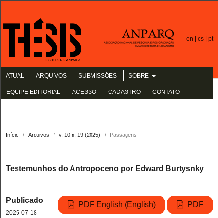
en |
es |
pt
ATUAL
ARQUIVOS
SUBMISSÕES
SOBRE
EQUIPE EDITORIAL
ACESSO
CADASTRO
CONTATO
Início
/
Arquivos
/
v. 10 n. 19 (2025)
/
Passagens
Testemunhos do Antropoceno por Edward Burtysnky
Publicado
PDF English (English)
PDF
2025-07-18