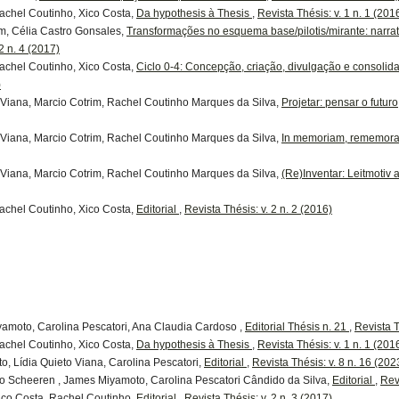
achel Coutinho, Xico Costa,
Da hypothesis à Thesis
,
Revista Thésis: v. 1 n. 1 (201
im, Célia Castro Gonsales,
Transformações no esquema base/pilotis/mirante: narr
2 n. 4 (2017)
achel Coutinho, Xico Costa,
Ciclo 0-4: Concepção, criação, divulgação e consolida
)
 Viana, Marcio Cotrim, Rachel Coutinho Marques da Silva,
Projetar: pensar o futur
 Viana, Marcio Cotrim, Rachel Coutinho Marques da Silva,
In memoriam, rememora
 Viana, Marcio Cotrim, Rachel Coutinho Marques da Silva,
(Re)Inventar: Leitmotiv 
achel Coutinho, Xico Costa,
Editorial
,
Revista Thésis: v. 2 n. 2 (2016)
amoto, Carolina Pescatori, Ana Claudia Cardoso ,
Editorial Thésis n. 21
,
Revista T
achel Coutinho, Xico Costa,
Da hypothesis à Thesis
,
Revista Thésis: v. 1 n. 1 (201
, Lídia Quieto Viana, Carolina Pescatori,
Editorial
,
Revista Thésis: v. 8 n. 16 (202
o Scheeren , James Miyamoto, Carolina Pescatori Cândido da Silva,
Editorial
,
Rev
ico Costa, Rachel Coutinho,
Editorial
,
Revista Thésis: v. 2 n. 3 (2017)