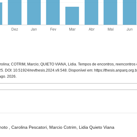
ina; COTRIM, Marcio; QUIETO VIANA, Lidia. Tempos de encontros, reencontros
2025. DOI: 10.51924/revthesis.2024.v9.548. Disponível em: https://thesis.anparq.org.br
 ago. 2026.
to , Carolina Pescatori, Marcio Cotrim, Lidia Quieto Viana