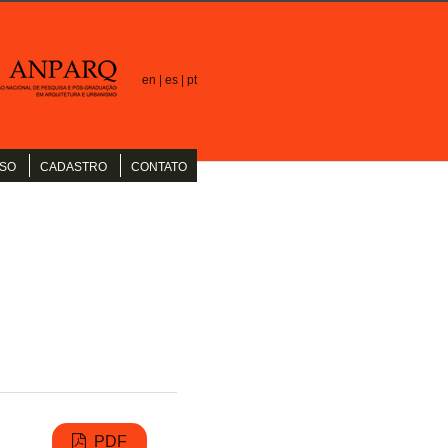
en |
es |
pt
SO
CADASTRO
CONTATO
PDF