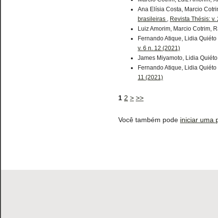
Ana Elísia Costa, Marcio Cotr
brasileiras
,
Revista Thésis: v. 
Luiz Amorim, Marcio Cotrim, R
Fernando Atique, Lidia Quiéto
v. 6 n. 12 (2021)
James Miyamoto, Lidia Quiéto
Fernando Atique, Lidia Quiéto
11 (2021)
1
2
>
>>
Você também pode
iniciar uma