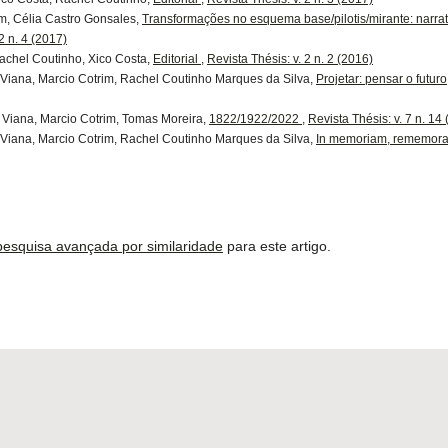
im, Célia Castro Gonsales,
Transformações no esquema base/pilotis/mirante: narr
2 n. 4 (2017)
achel Coutinho, Xico Costa,
Editorial
,
Revista Thésis: v. 2 n. 2 (2016)
 Viana, Marcio Cotrim, Rachel Coutinho Marques da Silva,
Projetar: pensar o futur
 Viana, Marcio Cotrim, Tomas Moreira,
1822/1922/2022
,
Revista Thésis: v. 7 n. 14
 Viana, Marcio Cotrim, Rachel Coutinho Marques da Silva,
In memoriam, rememora
 pesquisa avançada por similaridade
para este artigo.