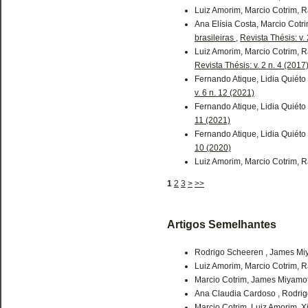
Luiz Amorim, Marcio Cotrim, R
Ana Elísia Costa, Marcio Cotr
brasileiras
,
Revista Thésis: v. 
Luiz Amorim, Marcio Cotrim, R
Revista Thésis: v. 2 n. 4 (2017
Fernando Atique, Lidia Quiéto
v. 6 n. 12 (2021)
Fernando Atique, Lidia Quiéto
11 (2021)
Fernando Atique, Lidia Quiéto
10 (2020)
Luiz Amorim, Marcio Cotrim, R
1
2
3
>
>>
Artigos Semelhantes
Rodrigo Scheeren , James Miy
Luiz Amorim, Marcio Cotrim, R
Marcio Cotrim, James Miyamoto
Ana Claudia Cardoso , Rodrig
Marcio Cotrim, Luiz Amorim, X