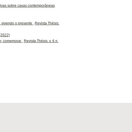
ativas sobre casas contemporâneas
o, vivendo o presente
,
Revista Thésis:
 (2022)
r, comemorar
,
Revista Thésis: v. 6 n.