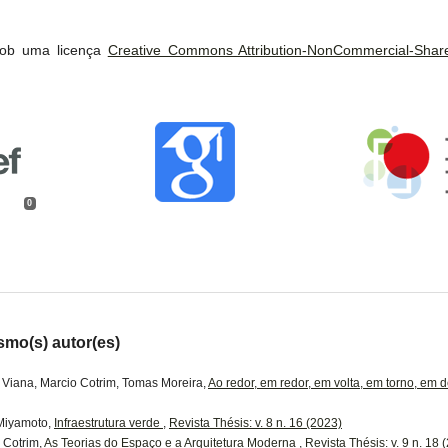
 sob uma licença
Creative Commons Attribution-NonCommercial-ShareA
0
smo(s) autor(es)
 Viana, Marcio Cotrim, Tomas Moreira,
Ao redor, em redor, em volta, em torno, em 
Miyamoto,
Infraestrutura verde
,
Revista Thésis: v. 8 n. 16 (2023)
 Cotrim,
As Teorias do Espaço e a Arquitetura Moderna
,
Revista Thésis: v. 9 n. 18 