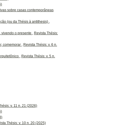
6)
ativas sobre casas contemporâneas
ção (ou da Thésis à antithesis)
,
o, vivendo o presente
,
Revista Thésis:
r, comemorar
,
Revista Thésis: v. 6 n.
arquitetônico
,
Revista Thésis: v. 5 n.
hésis: v. 11 n. 21 (2026)
6)
3)
ista Thésis: v. 10 n. 20 (2025)