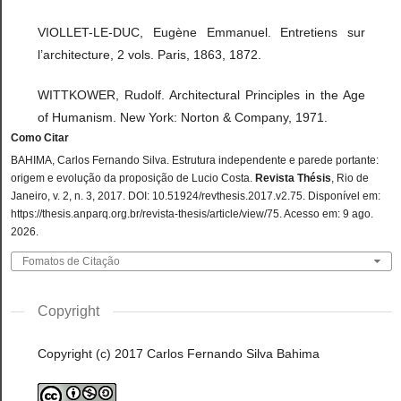
VIOLLET-LE-DUC, Eugène Emmanuel. Entretiens sur
l’architecture, 2 vols. Paris, 1863, 1872.
WITTKOWER, Rudolf. Architectural Principles in the Age
of Humanism. New York: Norton & Company, 1971.
Como Citar
BAHIMA, Carlos Fernando Silva. Estrutura independente e parede portante:
origem e evolução da proposição de Lucio Costa.
Revista Thésis
, Rio de
Janeiro, v. 2, n. 3, 2017. DOI: 10.51924/revthesis.2017.v2.75. Disponível em:
https://thesis.anparq.org.br/revista-thesis/article/view/75. Acesso em: 9 ago.
2026.
Fomatos de Citação
Copyright
Copyright (c) 2017 Carlos Fernando Silva Bahima