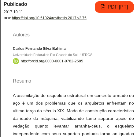
Publicado
PDF [PT]
2017-10-11
https://doi.org/10.51924/revthesis.2017.v2.75
DOI:
Autores
Carlos Fernando Silva Bahima
Universidade Federal do Rio Grande do Sul - UFRGS
http://orcid.org/0000-0001-9782-2585
Resumo
A assimilação do esqueleto estrutural em concreto armado ou
aço é um dos problemas que os arquitetos enfrentam no
ultimo terço do século XIX. Modo de construção característico
da idade da máquina, viabilizando tanto separar apoio de
vedação quanto levantar arranha-céus, o esqueleto
independente com seus suportes pontuais torna antiquados