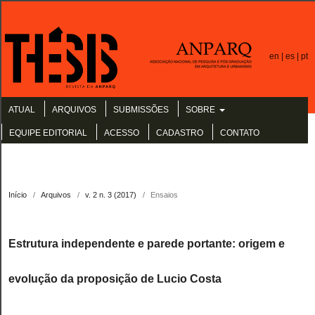
en |
es |
pt
ATUAL
ARQUIVOS
SUBMISSÕES
SOBRE
EQUIPE EDITORIAL
ACESSO
CADASTRO
CONTATO
Início
/
Arquivos
/
v. 2 n. 3 (2017)
/
Ensaios
Estrutura independente e parede portante: origem e
evolução da proposição de Lucio Costa