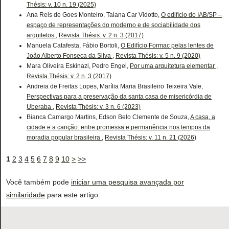
Thésis: v. 10 n. 19 (2025)
Ana Reis de Goes Monteiro, Taiana Car Vidotto,
O edifício do IAB/SP –
espaço de representações do moderno e de sociabilidade dos
arquitetos
,
Revista Thésis: v. 2 n. 3 (2017)
Manuela Catafesta, Fábio Bortoli,
O Edifício Formac pelas lentes de
João Alberto Fonseca da Silva
,
Revista Thésis: v. 5 n. 9 (2020)
Mara Oliveira Eskinazi, Pedro Engel,
Por uma arquitetura elementar
,
Revista Thésis: v. 2 n. 3 (2017)
Andreia de Freitas Lopes, Marília Maria Brasileiro Teixeira Vale,
Perspectivas para a preservação da santa casa de misericórdia de
Uberaba
,
Revista Thésis: v. 3 n. 6 (2023)
Bianca Camargo Martins, Edson Belo Clemente de Souza,
A casa, a
cidade e a canção: entre promessa e permanência nos tempos da
moradia popular brasileira
,
Revista Thésis: v. 11 n. 21 (2026)
1
2
3
4
5
6
7
8
9
10
>
>>
Você também pode
iniciar uma pesquisa avançada por
similaridade
para este artigo.