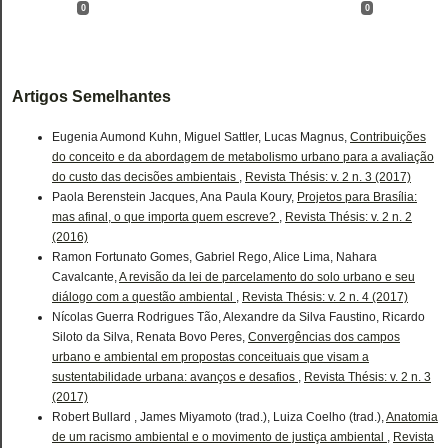
0
0
Artigos Semelhantes
Eugenia Aumond Kuhn, Miguel Sattler, Lucas Magnus,
Contribuições
do conceito e da abordagem de metabolismo urbano para a avaliação
do custo das decisões ambientais
,
Revista Thésis: v. 2 n. 3 (2017)
Paola Berenstein Jacques, Ana Paula Koury,
Projetos para Brasília:
mas afinal, o que importa quem escreve?
,
Revista Thésis: v. 2 n. 2
(2016)
Ramon Fortunato Gomes, Gabriel Rego, Alice Lima, Nahara
Cavalcante,
A revisão da lei de parcelamento do solo urbano e seu
diálogo com a questão ambiental
,
Revista Thésis: v. 2 n. 4 (2017)
Nícolas Guerra Rodrigues Tão, Alexandre da Silva Faustino, Ricardo
Siloto da Silva, Renata Bovo Peres,
Convergências dos campos
urbano e ambiental em propostas conceituais que visam a
sustentabilidade urbana: avanços e desafios
,
Revista Thésis: v. 2 n. 3
(2017)
Robert Bullard , James Miyamoto (trad.), Luiza Coelho (trad.),
Anatomia
de um racismo ambiental e o movimento de justiça ambiental
,
Revista