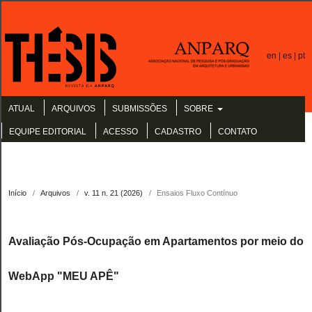
en |
es |
pt
ATUAL
ARQUIVOS
SUBMISSÕES
SOBRE
EQUIPE EDITORIAL
ACESSO
CADASTRO
CONTATO
Início
/
Arquivos
/
v. 11 n. 21 (2026)
/
Ensaios Fluxo Contínuo
Avaliação Pós-Ocupação em Apartamentos por meio do
WebApp "MEU APÊ"