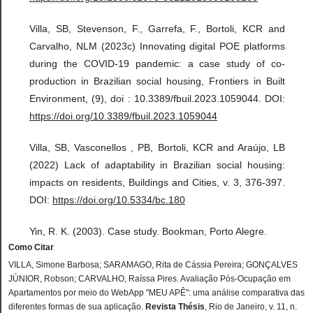
Villa, SB, Stevenson, F., Garrefa, F., Bortoli, KCR and
Carvalho, NLM (2023c) Innovating digital POE platforms
during the COVID-19 pandemic: a case study of co-
production in Brazilian social housing, Frontiers in Built
Environment, (9), doi : 10.3389/fbuil.2023.1059044. DOI:
https://doi.org/10.3389/fbuil.2023.1059044
Villa, SB, Vasconellos , PB, Bortoli, KCR and Araújo, LB
(2022) Lack of adaptability in Brazilian social housing:
impacts on residents, Buildings and Cities, v. 3, 376-397.
DOI:
https://doi.org/10.5334/bc.180
Yin, R. K. (2003). Case study. Bookman, Porto Alegre.
Como Citar
VILLA, Simone Barbosa; SARAMAGO, Rita de Cássia Pereira; GONÇALVES
JÚNIOR, Robson; CARVALHO, Raíssa Pires. Avaliação Pós-Ocupação em
Apartamentos por meio do WebApp "MEU APÊ": uma análise comparativa das
diferentes formas de sua aplicação.
Revista Thésis
, Rio de Janeiro, v. 11, n.