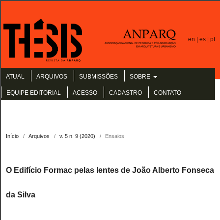
en |
es |
pt
ATUAL
ARQUIVOS
SUBMISSÕES
SOBRE
EQUIPE EDITORIAL
ACESSO
CADASTRO
CONTATO
Início
/
Arquivos
/
v. 5 n. 9 (2020)
/
Ensaios
O Edifício Formac pelas lentes de João Alberto Fonseca
da Silva