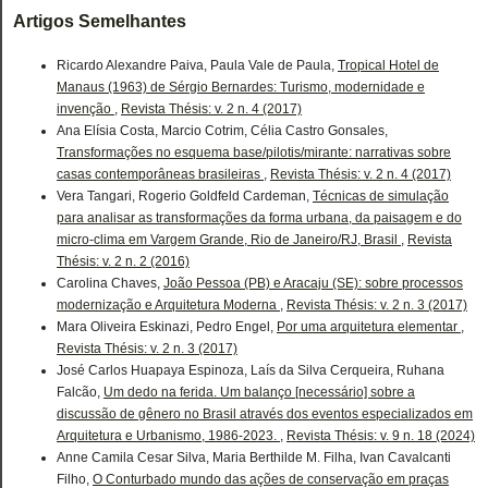
Artigos Semelhantes
Ricardo Alexandre Paiva, Paula Vale de Paula,
Tropical Hotel de
Manaus (1963) de Sérgio Bernardes: Turismo, modernidade e
invenção
,
Revista Thésis: v. 2 n. 4 (2017)
Ana Elísia Costa, Marcio Cotrim, Célia Castro Gonsales,
Transformações no esquema base/pilotis/mirante: narrativas sobre
casas contemporâneas brasileiras
,
Revista Thésis: v. 2 n. 4 (2017)
Vera Tangari, Rogerio Goldfeld Cardeman,
Técnicas de simulação
para analisar as transformações da forma urbana, da paisagem e do
micro-clima em Vargem Grande, Rio de Janeiro/RJ, Brasil
,
Revista
Thésis: v. 2 n. 2 (2016)
Carolina Chaves,
João Pessoa (PB) e Aracaju (SE): sobre processos
modernização e Arquitetura Moderna
,
Revista Thésis: v. 2 n. 3 (2017)
Mara Oliveira Eskinazi, Pedro Engel,
Por uma arquitetura elementar
,
Revista Thésis: v. 2 n. 3 (2017)
José Carlos Huapaya Espinoza, Laís da Silva Cerqueira, Ruhana
Falcão,
Um dedo na ferida. Um balanço [necessário] sobre a
discussão de gênero no Brasil através dos eventos especializados em
Arquitetura e Urbanismo, 1986-2023.
,
Revista Thésis: v. 9 n. 18 (2024)
Anne Camila Cesar Silva, Maria Berthilde M. Filha, Ivan Cavalcanti
Filho,
O Conturbado mundo das ações de conservação em praças