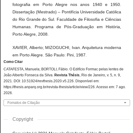
fotografia em Porto Alegre nos anos 1940 e 1950.
Dissertação (Mestrado) – Pontifícia Universidade Católica
do Rio Grande do Sul. Faculdade de Filosofia e Ciências
Humanas. Programa de Pós-Graduação em História,
Porto Alegre, 2008.
XAVIER, Alberto; MIZOGUCHI, Ivan. Arquitetura moderna
em Porto Alegre. São Paulo: Pini, 1987.
Como Citar
CATAFESTA, Manuela; BORTOLI, Fábio. O Edifício Formac pelas lentes de
João Alberto Fonseca da Silva.
Revista Thésis
, Rio de Janeiro, v. 5, n. 9,
2021. DOI: 10.51924/revthesis.2020.v5.226. Disponível em:
https://thesis.anparq.org.br/revista-thesis/article/view/226. Acesso em: 7 ago.
2026.
Fomatos de Citação
Copyright