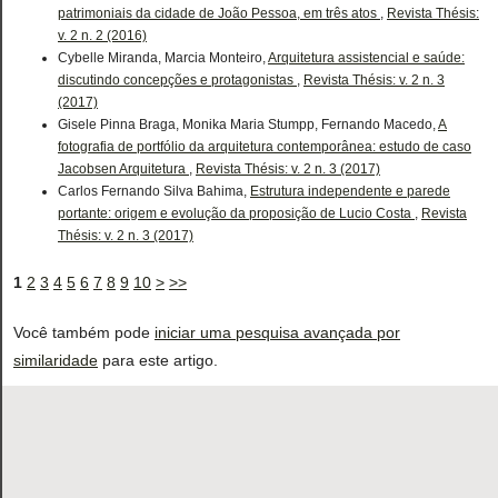
patrimoniais da cidade de João Pessoa, em três atos
,
Revista Thésis:
v. 2 n. 2 (2016)
Cybelle Miranda, Marcia Monteiro,
Arquitetura assistencial e saúde:
discutindo concepções e protagonistas
,
Revista Thésis: v. 2 n. 3
(2017)
Gisele Pinna Braga, Monika Maria Stumpp, Fernando Macedo,
A
fotografia de portfólio da arquitetura contemporânea: estudo de caso
Jacobsen Arquitetura
,
Revista Thésis: v. 2 n. 3 (2017)
Carlos Fernando Silva Bahima,
Estrutura independente e parede
portante: origem e evolução da proposição de Lucio Costa
,
Revista
Thésis: v. 2 n. 3 (2017)
1
2
3
4
5
6
7
8
9
10
>
>>
Você também pode
iniciar uma pesquisa avançada por
similaridade
para este artigo.