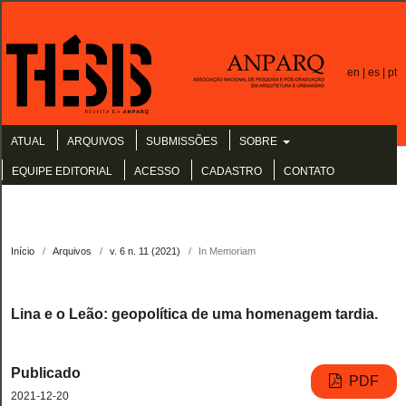
en |
es |
pt
ATUAL
ARQUIVOS
SUBMISSÕES
SOBRE
EQUIPE EDITORIAL
ACESSO
CADASTRO
CONTATO
Início
/
Arquivos
/
v. 6 n. 11 (2021)
/
In Memoriam
Lina e o Leão: geopolítica de uma homenagem tardia.
Publicado
PDF
2021-12-20