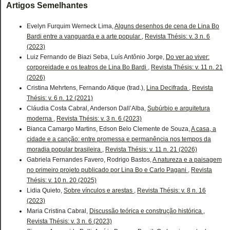
Artigos Semelhantes
Evelyn Furquim Werneck Lima,
Alguns desenhos de cena de Lina Bo
Bardi entre a vanguarda e a arte popular
,
Revista Thésis: v. 3 n. 6
(2023)
Luiz Fernando de Biazi Seba, Luís Antônio Jorge,
Do ver ao viver:
corporeidade e os teatros de Lina Bo Bardi
,
Revista Thésis: v. 11 n. 21
(2026)
Cristina Mehrtens, Fernando Atique (trad.),
Lina Decifrada
,
Revista
Thésis: v. 6 n. 12 (2021)
Cláudia Costa Cabral, Anderson Dall’Alba,
Subúrbio e arquitetura
moderna
,
Revista Thésis: v. 3 n. 6 (2023)
Bianca Camargo Martins, Edson Belo Clemente de Souza,
A casa, a
cidade e a canção: entre promessa e permanência nos tempos da
moradia popular brasileira
,
Revista Thésis: v. 11 n. 21 (2026)
Gabriela Fernandes Favero, Rodrigo Bastos,
A natureza e a paisagem
no primeiro projeto publicado por Lina Bo e Carlo Pagani
,
Revista
Thésis: v. 10 n. 20 (2025)
Lidia Quieto,
Sobre vínculos e arestas
,
Revista Thésis: v. 8 n. 16
(2023)
Maria Cristina Cabral,
Discussão teórica e construção histórica
,
Revista Thésis: v. 3 n. 6 (2023)