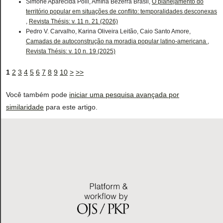
Simone Aparecida Polli, Amíria Bezerra Brasil,
O planejamento do
território popular em situações de conflito: temporalidades desconexas
,
Revista Thésis: v. 11 n. 21 (2026)
Pedro V. Carvalho, Karina Oliveira Leitão, Caio Santo Amore,
Camadas de autoconstrução na moradia popular latino-americana
,
Revista Thésis: v. 10 n. 19 (2025)
1
2
3
4
5
6
7
8
9
10
>
>>
Você também pode
iniciar uma pesquisa avançada por
similaridade
para este artigo.