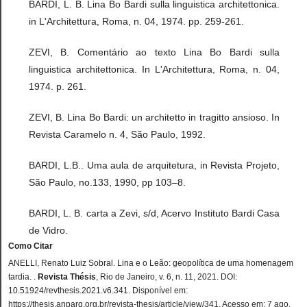
BARDI, L. B. Lina Bo Bardi sulla linguistica architettonica.
in L'Architettura, Roma, n. 04, 1974. pp. 259-261.
ZEVI, B. Comentário ao texto Lina Bo Bardi sulla
linguistica architettonica. In L'Architettura, Roma, n. 04,
1974. p. 261.
ZEVI, B. Lina Bo Bardi: un architetto in tragitto ansioso. In
Revista Caramelo n. 4, São Paulo, 1992.
BARDI, L.B.. Uma aula de arquitetura, in Revista Projeto,
São Paulo, no.133, 1990, pp 103–8.
BARDI, L. B. carta a Zevi, s/d, Acervo Instituto Bardi Casa
de Vidro.
Como Citar
ANELLI, Renato Luiz Sobral. Lina e o Leão: geopolítica de uma homenagem
tardia. .
Revista Thésis
, Rio de Janeiro, v. 6, n. 11, 2021. DOI:
10.51924/revthesis.2021.v6.341. Disponível em:
https://thesis.anparq.org.br/revista-thesis/article/view/341. Acesso em: 7 ago.