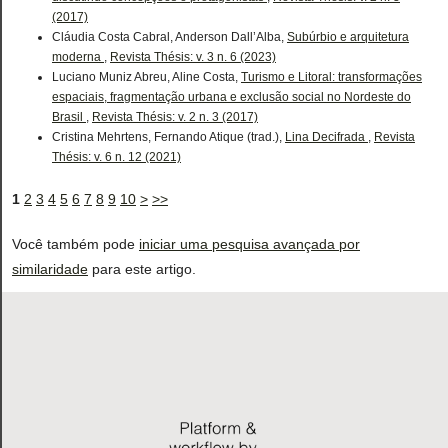
(2017)
Cláudia Costa Cabral, Anderson Dall’Alba,
Subúrbio e arquitetura
moderna
,
Revista Thésis: v. 3 n. 6 (2023)
Luciano Muniz Abreu, Aline Costa,
Turismo e Litoral: transformações
espaciais, fragmentação urbana e exclusão social no Nordeste do
Brasil
,
Revista Thésis: v. 2 n. 3 (2017)
Cristina Mehrtens, Fernando Atique (trad.),
Lina Decifrada
,
Revista
Thésis: v. 6 n. 12 (2021)
1
2
3
4
5
6
7
8
9
10
>
>>
Você também pode
iniciar uma pesquisa avançada por
similaridade
para este artigo.