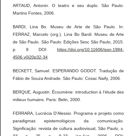
ARTAUD, Antonin. O teatro e seu duplo. São Paulo:
Martins Fontes, 2006.
BARDI, Lina Bo. Museu de Arte de São Paulo. In:
FERRAZ, Marcelo (org.). Lina Bo Bardi: Museu de Arte
de São Paulo. São Paulo: Edições Sesc São Paulo, 2015.
p. 8 DOI:
https://doi.org/10.11606/issn.1984-
4506.v0i20p32-34
BECKETT, Samuel. ESPERANDO GODOT. Tradução de
Fábio de Souza Andrade. São Paulo: Cosac Naify, 2006.
BERQUE, Augustin. Écoumène: introduction à l’étude des
milieux humains. Paris: Belin, 2000.
FERRARA, Lucrécia D'Alessio. Programa e projeto como
paradigmas epistemológicos da comunicação.
Significação: revista de cultura audiovisual, São Paulo, v.
33, n. 25, p. 9-23, jan./jun. 2006. DOI: