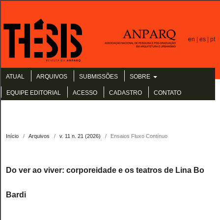
en |
es |
pt
ATUAL
ARQUIVOS
SUBMISSÕES
SOBRE
EQUIPE EDITORIAL
ACESSO
CADASTRO
CONTATO
Início
/
Arquivos
/
v. 11 n. 21 (2026)
/
Ensaios Fluxo Contínuo
Do ver ao viver: corporeidade e os teatros de Lina Bo
Bardi