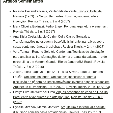
Artigos Semelhantes
Ricardo Alexandre Paiva, Paula Vale de Paula,
Tropical Hotel de
Manaus (1963) de Sérgio Bernardes: Turismo, modernidade e
invenção
,
Revista Thésis: v. 2 n. 4 (2017)
Mara Oliveira Eskinazi, Pedro Engel,
Por uma arquitetura elementar
,
Revista Thésis: v. 2 n. 3 (2017)
Ana Elísia Costa, Marcio Cotrim, Célia Castro Gonsales,
Transformações no esquema base/pilotis/mirante: narrativas sobre
casas contemporâneas brasileiras
,
Revista Thésis: v. 2 n. 4 (2017)
Vera Tangari, Rogerio Goldfeld Cardeman,
Técnicas de simulação
para analisar as transformações da forma urbana, da paisagem e do
micro-clima em Vargem Grande, Rio de Janeiro/RJ, Brasil
,
Revista
Thésis: v. 2 n. 2 (2016)
José Carlos Huapaya Espinoza, Laís da Silva Cerqueira, Ruhana
Falcão,
Um dedo na ferida. Um balanço [necessário] sobre a
discussão de gênero no Brasil através dos eventos especializados em
Arquitetura e Urbanismo, 1986-2023.
,
Revista Thésis: v. 9 n. 18 (2024)
Evelyn Furquim Werneck Lima,
Alguns desenhos de cena de Lina Bo
Bardi entre a vanguarda e a arte popular
,
Revista Thésis: v. 3 n. 6
(2023)
Cybelle Miranda, Marcia Monteiro,
Arquitetura assistencial e saúde:
discutindo concepções e protagonistas
,
Revista Thésis: v. 2 n. 3