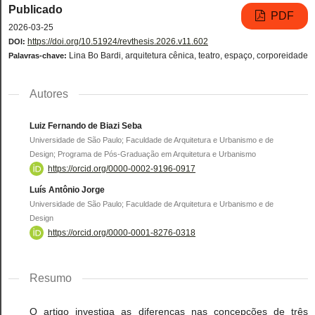
Publicado
PDF
2026-03-25
https://doi.org/10.51924/revthesis.2026.v11.602
DOI:
Lina Bo Bardi, arquitetura cênica, teatro, espaço, corporeidade
Palavras-chave:
Autores
Luiz Fernando de Biazi Seba
Universidade de São Paulo; Faculdade de Arquitetura e Urbanismo e de
Design; Programa de Pós-Graduação em Arquitetura e Urbanismo
https://orcid.org/0000-0002-9196-0917
Luís Antônio Jorge
Universidade de São Paulo; Faculdade de Arquitetura e Urbanismo e de
Design
https://orcid.org/0000-0001-8276-0318
Resumo
O artigo investiga as diferenças nas concepções de três