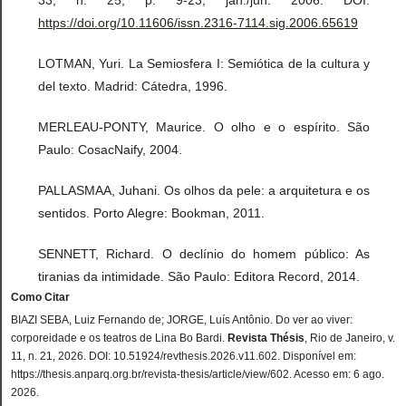
https://doi.org/10.11606/issn.2316-7114.sig.2006.65619
LOTMAN, Yuri. La Semiosfera I: Semiótica de la cultura y
del texto. Madrid: Cátedra, 1996.
MERLEAU-PONTY, Maurice. O olho e o espírito. São
Paulo: CosacNaify, 2004.
PALLASMAA, Juhani. Os olhos da pele: a arquitetura e os
sentidos. Porto Alegre: Bookman, 2011.
SENNETT, Richard. O declínio do homem público: As
tiranias da intimidade. São Paulo: Editora Record, 2014.
Como Citar
BIAZI SEBA, Luiz Fernando de; JORGE, Luís Antônio. Do ver ao viver:
corporeidade e os teatros de Lina Bo Bardi.
Revista Thésis
, Rio de Janeiro, v.
11, n. 21, 2026. DOI: 10.51924/revthesis.2026.v11.602. Disponível em:
https://thesis.anparq.org.br/revista-thesis/article/view/602. Acesso em: 6 ago.
2026.