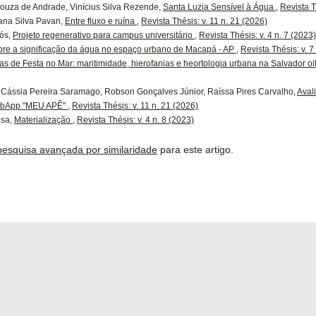
Souza de Andrade, Vinícius Silva Rezende,
Santa Luzia Sensível à Água
,
Revista T
ana Silva Pavan,
Entre fluxo e ruína
,
Revista Thésis: v. 11 n. 21 (2026)
Kós,
Projeto regenerativo para campus universitário
,
Revista Thésis: v. 4 n. 7 (2023)
bre a significação da água no espaço urbano de Macapá - AP
,
Revista Thésis: v. 7
as de Festa no Mar: maritimidade, hierofanias e heortologia urbana na Salvador oi
e Cássia Pereira Saramago, Robson Gonçalves Júnior, Raíssa Pires Carvalho,
Aval
WebApp "MEU APÊ"
,
Revista Thésis: v. 11 n. 21 (2026)
osa,
Materialização
,
Revista Thésis: v. 4 n. 8 (2023)
 pesquisa avançada por similaridade
para este artigo.