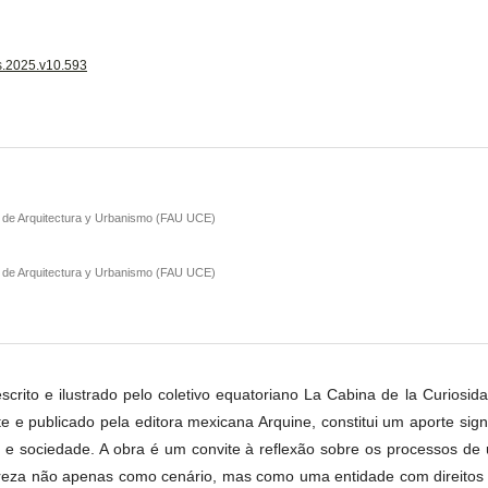
is.2025.v10.593
d de Arquitectura y Urbanismo (FAU UCE)
d de Arquitectura y Urbanismo (FAU UCE)
escrito e ilustrado pelo coletivo equatoriano La Cabina de la Curiosid
 publicado pela editora mexicana Arquine, constitui um aporte signific
rio e sociedade. A obra é um convite à reflexão sobre os processos d
tureza não apenas como cenário, mas como uma entidade com direitos 