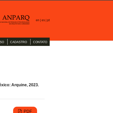
en |
es |
pt
SO
CADASTRO
CONTATO
xico: Arquine, 2023.
PDF