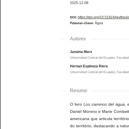
2025-12-08
https://doi.org/10.51924/revthes
DOI:
Água
Palavras-chave:
Autores
Janaina Marx
Universidad Central del Ecuador, Faculta
Hernan Espinoza Riera
Universidad Central del Ecuador, Faculta
Resumo
O livro
Los caminos del água
, 
Daniel Moreno e Marie Combette e
americana que articula territó
do território, destacando a na