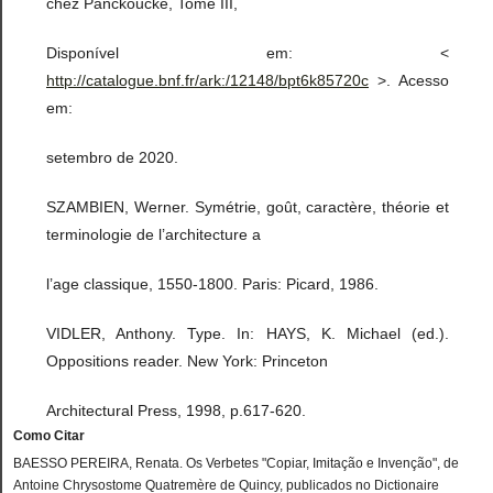
chez Panckoucke, Tome III,
Disponível em: <
http://catalogue.bnf.fr/ark:/12148/bpt6k85720c
>. Acesso
em:
setembro de 2020.
SZAMBIEN, Werner. Symétrie, goût, caractère, théorie et
terminologie de l’architecture a
l’age classique, 1550-1800. Paris: Picard, 1986.
VIDLER, Anthony. Type. In: HAYS, K. Michael (ed.).
Oppositions reader. New York: Princeton
Architectural Press, 1998, p.617-620.
Como Citar
BAESSO PEREIRA, Renata. Os Verbetes "Copiar, Imitação e Invenção", de
Antoine Chrysostome Quatremère de Quincy, publicados no Dictionaire