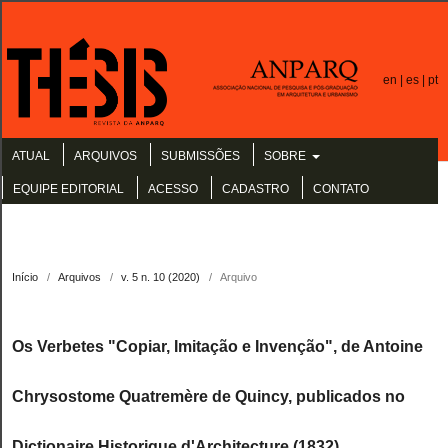
en |
es |
pt
ATUAL
ARQUIVOS
SUBMISSÕES
SOBRE
EQUIPE EDITORIAL
ACESSO
CADASTRO
CONTATO
Início
/
Arquivos
/
v. 5 n. 10 (2020)
/
Arquivo
Os Verbetes "Copiar, Imitação e Invenção", de Antoine
Chrysostome Quatremère de Quincy, publicados no
Dictionaire Historique d'Architecture (1832)