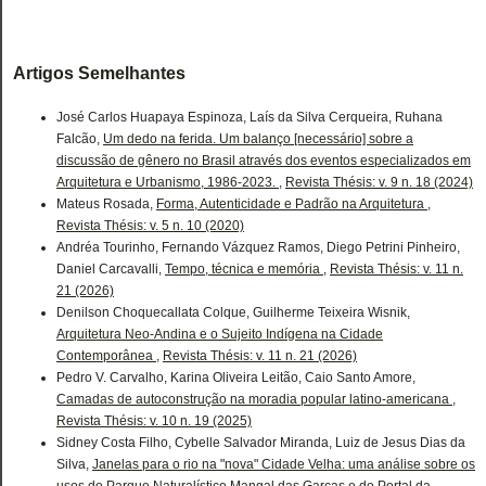
Artigos Semelhantes
José Carlos Huapaya Espinoza, Laís da Silva Cerqueira, Ruhana
Falcão,
Um dedo na ferida. Um balanço [necessário] sobre a
discussão de gênero no Brasil através dos eventos especializados em
Arquitetura e Urbanismo, 1986-2023.
,
Revista Thésis: v. 9 n. 18 (2024)
Mateus Rosada,
Forma, Autenticidade e Padrão na Arquitetura
,
Revista Thésis: v. 5 n. 10 (2020)
Andréa Tourinho, Fernando Vázquez Ramos, Diego Petrini Pinheiro,
Daniel Carcavalli,
Tempo, técnica e memória
,
Revista Thésis: v. 11 n.
21 (2026)
Denilson Choquecallata Colque, Guilherme Teixeira Wisnik,
Arquitetura Neo-Andina e o Sujeito Indígena na Cidade
Contemporânea
,
Revista Thésis: v. 11 n. 21 (2026)
Pedro V. Carvalho, Karina Oliveira Leitão, Caio Santo Amore,
Camadas de autoconstrução na moradia popular latino-americana
,
Revista Thésis: v. 10 n. 19 (2025)
Sidney Costa Filho, Cybelle Salvador Miranda, Luiz de Jesus Dias da
Silva,
Janelas para o rio na "nova" Cidade Velha: uma análise sobre os