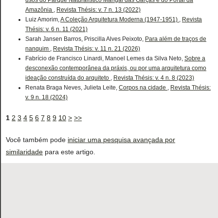
usos do Parque Naturalístico Mangal das Garças e do Portal da
Amazônia
,
Revista Thésis: v. 7 n. 13 (2022)
Luiz Amorim,
A Coleção Arquitetura Moderna (1947-1951)
,
Revista
Thésis: v. 6 n. 11 (2021)
Sarah Jansen Barros, Priscilla Alves Peixoto,
Para além de traços de
nanquim
,
Revista Thésis: v. 11 n. 21 (2026)
Fabrício de Francisco Linardi, Manoel Lemes da Silva Neto,
Sobre a
desconexão contemporânea da práxis, ou por uma arquitetura como
ideação construída do arquiteto
,
Revista Thésis: v. 4 n. 8 (2023)
Renata Braga Neves, Julieta Leite,
Corpos na cidade
,
Revista Thésis:
v. 9 n. 18 (2024)
1
2
3
4
5
6
7
8
9
10
>
>>
Você também pode
iniciar uma pesquisa avançada por
similaridade
para este artigo.