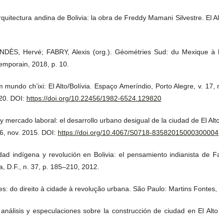
itectura andina de Bolivia: la obra de Freddy Mamani Silvestre. El 
NDÈS, Hervé; FABRY, Alexis (org.). Géométries Sud: du Mexique à l
temporain, 2018, p. 10.
undo ch’ixi: El Alto/Bolívia. Espaço Ameríndio, Porto Alegre, v. 17, 
20. DOI:
https://doi.org/10.22456/1982-6524.129820
 mercado laboral: el desarrollo urbano desigual de la ciudad de El Alto 
46, nov. 2015. DOI:
https://doi.org/10.4067/S0718-83582015000300004
 indígena y revolución en Bolivia: el pensamiento indianista de F
a, D.F., n. 37, p. 185–210, 2012.
: do direito à cidade à revolução urbana. São Paulo: Martins Fontes,
análisis y especulaciones sobre la construcción de ciudad en El Alto 