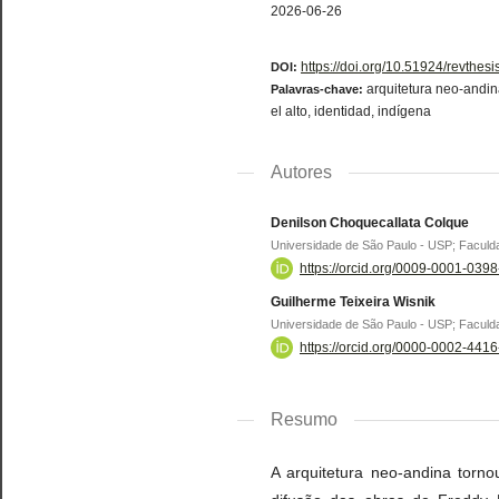
2026-06-26
https://doi.org/10.51924/revthes
DOI:
arquitetura neo-andina
Palavras-chave:
el alto, identidad, indígena
Autores
Denilson Choquecallata Colque
Universidade de São Paulo - USP; Faculda
https://orcid.org/0009-0001-039
Guilherme Teixeira Wisnik
Universidade de São Paulo - USP; Faculda
https://orcid.org/0000-0002-441
Resumo
A arquitetura neo-andina torn