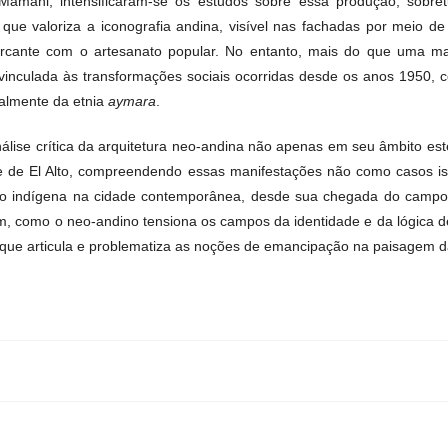
Mamani, intensificaram-se os estudos sobre essa produção, sobret
e valoriza a iconografia andina, visível nas fachadas por meio de
rcante com o artesanato popular. No entanto, mais do que uma man
vinculada às transformações sociais ocorridas desde os anos 1950,
almente da etnia
aymara
.
lise crítica da arquitetura neo-andina não apenas em seu âmbito est
de de El Alto, compreendendo essas manifestações não como casos i
to indígena na cidade contemporânea, desde sua chegada do campo
, como o neo-andino tensiona os campos da identidade e da lógica 
ue articula e problematiza as noções de emancipação na paisagem da 