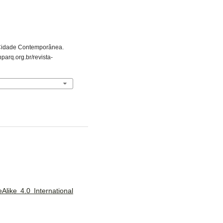
Cidade Contemporânea.
nparq.org.br/revista-
like 4.0 International