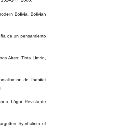
odern Bolivia. Bolivian
ofía de un pensamiento
os Aires: Tinta Limón,
alisation de l’habitat
g
ano. Lógoi. Revista de
rgotten Symbolism of