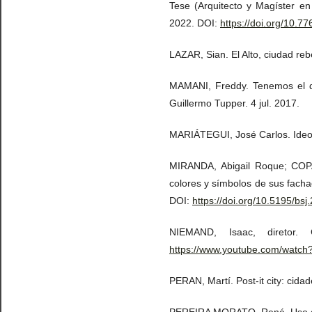
Tese (Arquitecto y Magíster en 
2022. DOI:
https://doi.org/10.
LAZAR, Sian. El Alto, ciudad reb
MAMANI, Freddy. Tenemos el der
Guillermo Tupper. 4 jul. 2017.
MARIÁTEGUI, José Carlos. Ideolo
MIRANDA, Abigail Roque; COPA,
colores y símbolos de sus facha
DOI:
https://doi.org/10.5195/bsj
NIEMAND, Isaac, diretor.
https://www.youtube.com/wat
PERAN, Martí. Post-it city: cid
PEREIRA MORATO, René. Uso del 