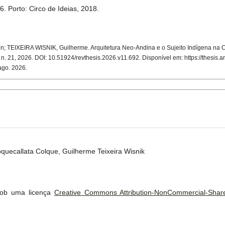
. Porto: Circo de Ideias, 2018.
EIXEIRA WISNIK, Guilherme. Arquitetura Neo-Andina e o Sujeito Indígena na 
1, n. 21, 2026. DOI: 10.51924/revthesis.2026.v11.692. Disponível em: https://thesis.a
 ago. 2026.
quecallata Colque, Guilherme Teixeira Wisnik
 sob uma licença
Creative Commons Attribution-NonCommercial-ShareA