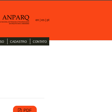
en |
es |
pt
SO
CADASTRO
CONTATO
PDF