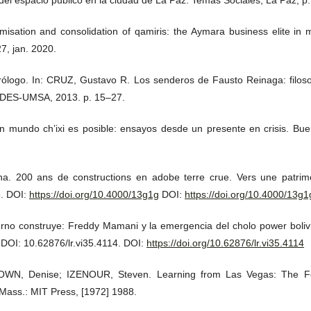
isation and consolidation of qamiris: the Aymara business elite in m
7, jan. 2020.
ólogo. In: CRUZ, Gustavo R. Los senderos de Fausto Reinaga: filos
 CIDES-UMSA, 2013. p. 15–27.
mundo ch’ixi es posible: ensayos desde un presente en crisis. Buen
. 200 ans de constructions en adobe terre crue. Vers une patrimoni
5. DOI:
https://doi.org/10.4000/13g1g
DOI:
https://doi.org/10.4000/13g1
no construye: Freddy Mamani y la emergencia del cholo power bolivi
. DOI: 10.62876/lr.vi35.4114. DOI:
https://doi.org/10.62876/lr.vi35.4114
N, Denise; IZENOUR, Steven. Learning from Las Vegas: The Fo
Mass.: MIT Press, [1972] 1988.