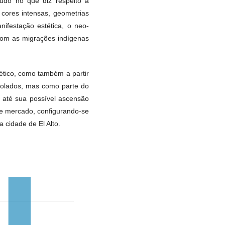
udo no que diz respeito à
 cores intensas, geometrias
ifestação estética, o neo-
 com as migrações indígenas
ético, como também a partir
solados, mas como parte do
 até sua possível ascensão
de mercado, configurando-se
cidade de El Alto.