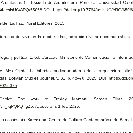
Arquitectura) – Escuela de Arquitectura, Pontificia Universidad Catól
7764/tesisUC/ARQ/65068
DOI:
https://doi.org/10.7764/tesisUC/ARQ/6506
elde. La Paz: Plural Editores, 2013.
echo de vivir en la modernidad, pero sin olvidar nuestras raíces. 
gía y política. 1. ed. Caracas: Ministerio de Comunicación e Informac
 Alex Ojeda. La hibridez andina-moderna de la arquitectura alteñ
das. Bolivian Studies Journal, v. 31, p. 48–70, 2025. DOI:
https://doi.
.2025.375
 Cholet: The work of Freddy Mamani. Screen Films, 20
ch?v=_KjPQPQTgZo
. Acesso em: 1 fev. 2026.
ades ocasionais. Barcelona: Centre de Cultura Contemporània de Barcelo
espacio público en la ciudad de La Paz. Temas Sociales, La Paz, p