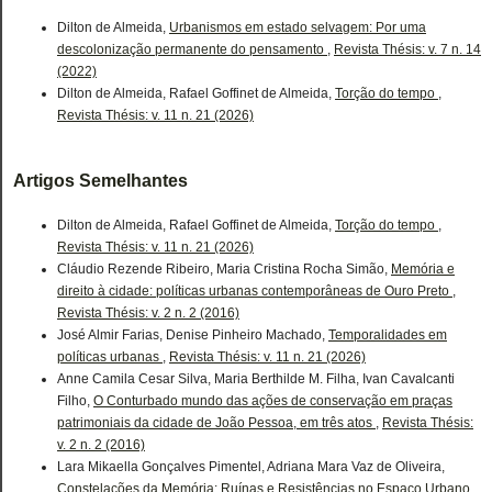
Dilton de Almeida,
Urbanismos em estado selvagem: Por uma
descolonização permanente do pensamento
,
Revista Thésis: v. 7 n. 14
(2022)
Dilton de Almeida, Rafael Goffinet de Almeida,
Torção do tempo
,
Revista Thésis: v. 11 n. 21 (2026)
Artigos Semelhantes
Dilton de Almeida, Rafael Goffinet de Almeida,
Torção do tempo
,
Revista Thésis: v. 11 n. 21 (2026)
Cláudio Rezende Ribeiro, Maria Cristina Rocha Simão,
Memória e
direito à cidade: políticas urbanas contemporâneas de Ouro Preto
,
Revista Thésis: v. 2 n. 2 (2016)
José Almir Farias, Denise Pinheiro Machado,
Temporalidades em
políticas urbanas
,
Revista Thésis: v. 11 n. 21 (2026)
Anne Camila Cesar Silva, Maria Berthilde M. Filha, Ivan Cavalcanti
Filho,
O Conturbado mundo das ações de conservação em praças
patrimoniais da cidade de João Pessoa, em três atos
,
Revista Thésis:
v. 2 n. 2 (2016)
Lara Mikaella Gonçalves Pimentel, Adriana Mara Vaz de Oliveira,
Constelações da Memória: Ruínas e Resistências no Espaço Urbano