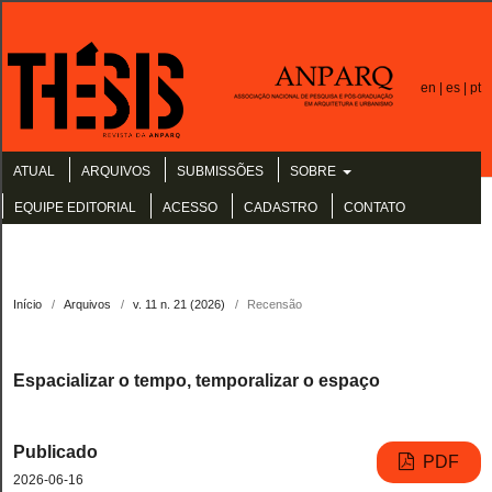
en |
es |
pt
ATUAL
ARQUIVOS
SUBMISSÕES
SOBRE
EQUIPE EDITORIAL
ACESSO
CADASTRO
CONTATO
Início
/
Arquivos
/
v. 11 n. 21 (2026)
/
Recensão
Espacializar o tempo, temporalizar o espaço
Publicado
PDF
2026-06-16