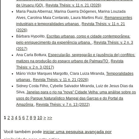
de Uruaçu (GO)
,
Revista Thésis: v. 11 n. 21 (2026)
Maria Paula Albernaz, Marina Guerra Diógenes, Marina Louzada
Alves, Carolina Maia Contarato, Laura Martins Ruiz,
Remanescentes
industriais e temporalidades urbanas
,
Revista Thésis: v. 11 n. 21
(2026)
Bárbara Hypolito,
Escritas urbanas, corpo e cidade contemporânea:
pelo enriquecimento da experiência urbana.
,
Revista Thésis: v. 2 n. 3
(2017)
Ana Carla Bottura,
Especulação, segregação e (ausência de) conflitos:
matizes na produção do espaço urbano de Palmas/TO
,
Revista
Thésis: v. 2 n. 3 (2017)
Mário Victor Marques Margotto, Clara Luiza Miranda,
Temporalidades
urbanas
,
Revista Thésis: v. 11 n. 21 (2026)
Sidney Costa Filho, Cybelle Salvador Miranda, Luiz de Jesus Dias da
Silva,
Janelas para o rio na "nova" Cidade Velha: uma análise sobre os
usos do Parque Naturalístico Mangal das Garças e do Portal da
Amazônia
,
Revista Thésis: v. 7 n. 13 (2022)
1
2
3
4
5
6
7
8
9
10
>
>>
Você também pode
iniciar uma pesquisa avançada por