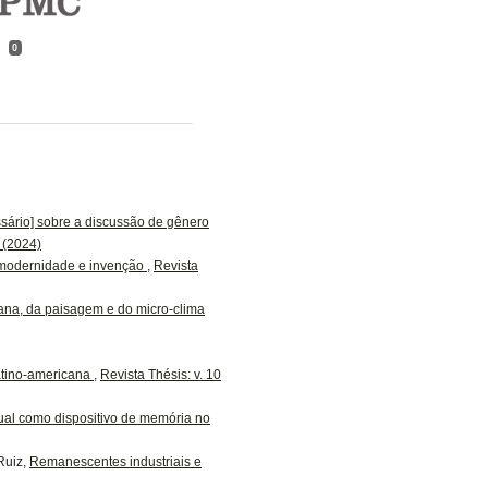
0
sário] sobre a discussão de gênero
8 (2024)
, modernidade e invenção
,
Revista
ana, da paisagem e do micro-clima
atino-americana
,
Revista Thésis: v. 10
ual como dispositivo de memória no
Ruiz,
Remanescentes industriais e