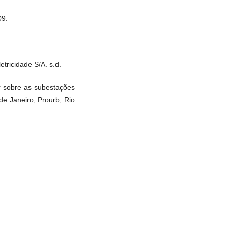
09.
tricidade S/A. s.d.
r sobre as subestações
de Janeiro, Prourb, Rio