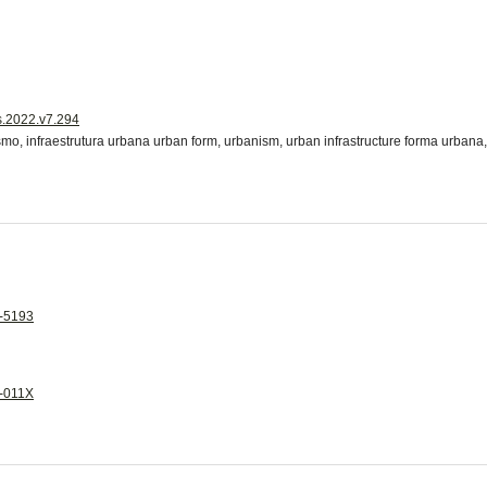
is.2022.v7.294
mo, infraestrutura urbana urban form, urbanism, urban infrastructure forma urbana,
2-5193
2-011X