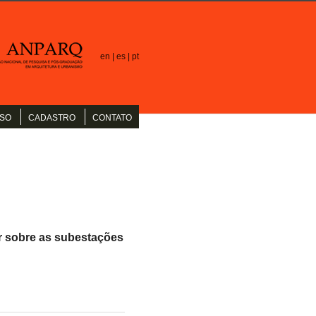
en |
es |
pt
SO
CADASTRO
CONTATO
r sobre as subestações