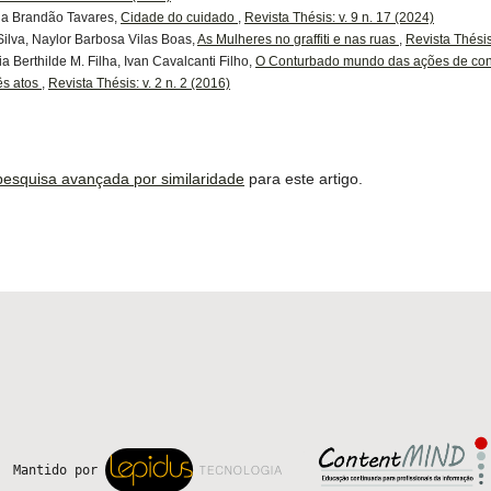
na Brandão Tavares,
Cidade do cuidado
,
Revista Thésis: v. 9 n. 17 (2024)
ilva, Naylor Barbosa Vilas Boas,
As Mulheres no graffiti e nas ruas
,
Revista Thésis
 Berthilde M. Filha, Ivan Cavalcanti Filho,
O Conturbado mundo das ações de con
ês atos
,
Revista Thésis: v. 2 n. 2 (2016)
 pesquisa avançada por similaridade
para este artigo.
 Mantido por 