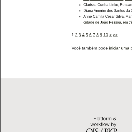
Clarisse Cunha Linke, Rossa
Diana Amorim dos Santos da S
Anne Camila Cesar Silva, Maria
cidade de João Pessoa, em tr
1
2
3
4
5
6
7
8
9
10
>
>>
Você também pode
iniciar uma