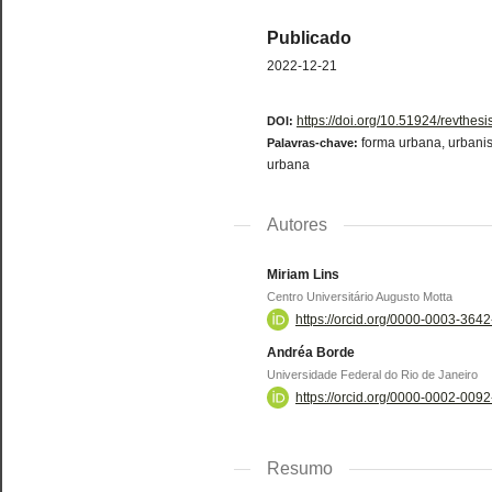
Publicado
2022-12-21
https://doi.org/10.51924/revthes
DOI:
forma urbana, urbanis
Palavras-chave:
urbana
Autores
Miriam Lins
Centro Universitário Augusto Motta
https://orcid.org/0000-0003-364
Andréa Borde
Universidade Federal do Rio de Janeiro
https://orcid.org/0000-0002-009
Resumo