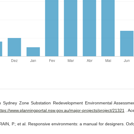
 Sydney Zone Substation Redevelopment Environmental Assessmen
ttps://www.planningportal.nsw.gov.au/major-projects/project/21321
. Ac
N, P.; et al. Responsive environments: a manual for designers. Oxfor