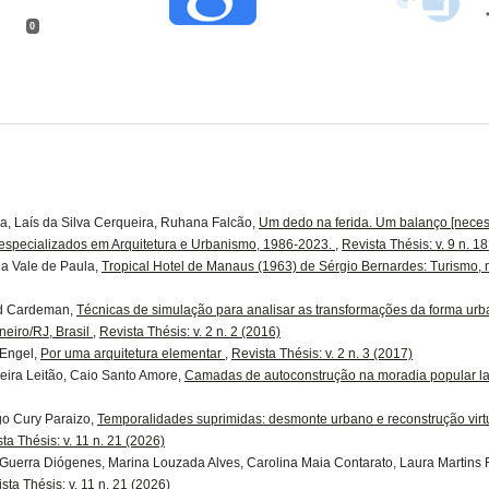
0
, Laís da Silva Cerqueira, Ruhana Falcão,
Um dedo na ferida. Um balanço [neces
 especializados em Arquitetura e Urbanismo, 1986-2023.
,
Revista Thésis: v. 9 n. 1
la Vale de Paula,
Tropical Hotel de Manaus (1963) de Sérgio Bernardes: Turismo
ld Cardeman,
Técnicas de simulação para analisar as transformações da forma urb
eiro/RJ, Brasil
,
Revista Thésis: v. 2 n. 2 (2016)
 Engel,
Por uma arquitetura elementar
,
Revista Thésis: v. 2 n. 3 (2017)
veira Leitão, Caio Santo Amore,
Camadas de autoconstrução na moradia popular l
igo Cury Paraizo,
Temporalidades suprimidas: desmonte urbano e reconstrução virt
ta Thésis: v. 11 n. 21 (2026)
 Guerra Diógenes, Marina Louzada Alves, Carolina Maia Contarato, Laura Martins 
sta Thésis: v. 11 n. 21 (2026)