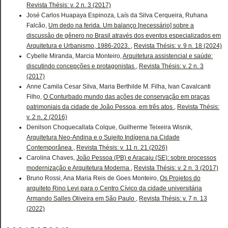
Revista Thésis: v. 2 n. 3 (2017)
José Carlos Huapaya Espinoza, Laís da Silva Cerqueira, Ruhana
Falcão,
Um dedo na ferida. Um balanço [necessário] sobre a
discussão de gênero no Brasil através dos eventos especializados em
Arquitetura e Urbanismo, 1986-2023.
,
Revista Thésis: v. 9 n. 18 (2024)
Cybelle Miranda, Marcia Monteiro,
Arquitetura assistencial e saúde:
discutindo concepções e protagonistas
,
Revista Thésis: v. 2 n. 3
(2017)
Anne Camila Cesar Silva, Maria Berthilde M. Filha, Ivan Cavalcanti
Filho,
O Conturbado mundo das ações de conservação em praças
patrimoniais da cidade de João Pessoa, em três atos
,
Revista Thésis:
v. 2 n. 2 (2016)
Denilson Choquecallata Colque, Guilherme Teixeira Wisnik,
Arquitetura Neo-Andina e o Sujeito Indígena na Cidade
Contemporânea
,
Revista Thésis: v. 11 n. 21 (2026)
Carolina Chaves,
João Pessoa (PB) e Aracaju (SE): sobre processos
modernização e Arquitetura Moderna
,
Revista Thésis: v. 2 n. 3 (2017)
Bruno Rossi, Ana Maria Reis de Goes Monteiro,
Os Projetos do
arquiteto Rino Levi para o Centro Cívico da cidade universitária
Armando Salles Oliveira em São Paulo
,
Revista Thésis: v. 7 n. 13
(2022)