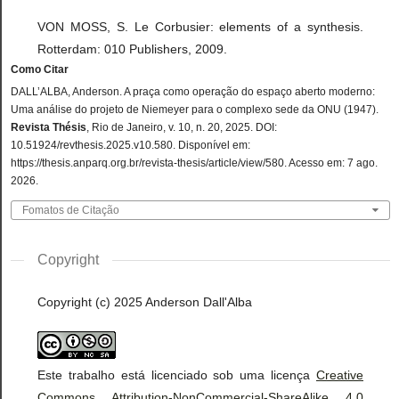
VON MOSS, S. Le Corbusier: elements of a synthesis.
Rotterdam: 010 Publishers, 2009.
Como Citar
DALL’ALBA, Anderson. A praça como operação do espaço aberto moderno:
Uma análise do projeto de Niemeyer para o complexo sede da ONU (1947).
Revista Thésis
, Rio de Janeiro, v. 10, n. 20, 2025. DOI:
10.51924/revthesis.2025.v10.580. Disponível em:
https://thesis.anparq.org.br/revista-thesis/article/view/580. Acesso em: 7 ago.
2026.
Fomatos de Citação
Copyright
Copyright (c) 2025 Anderson Dall'Alba
Este trabalho está licenciado sob uma licença
Creative
Commons Attribution-NonCommercial-ShareAlike 4.0