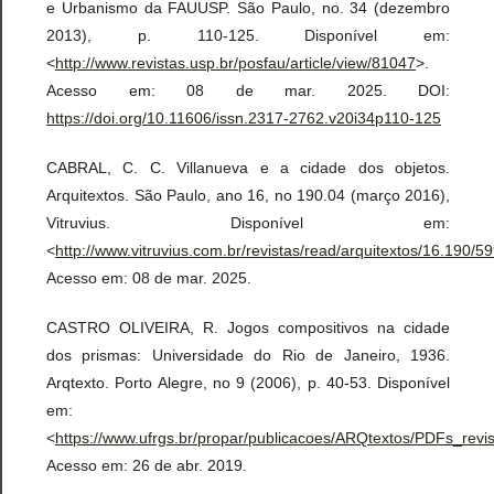
e Urbanismo da FAUUSP. São Paulo, no. 34 (dezembro
2013), p. 110-125. Disponível em:
<
http://www.revistas.usp.br/posfau/article/view/81047
>.
Acesso em: 08 de mar. 2025. DOI:
https://doi.org/10.11606/issn.2317-2762.v20i34p110-125
CABRAL, C. C. Villanueva e a cidade dos objetos.
Arquitextos. São Paulo, ano 16, no 190.04 (março 2016),
Vitruvius. Disponível em:
<
http://www.vitruvius.com.br/revistas/read/arquitextos/16.190/5
Acesso em: 08 de mar. 2025.
CASTRO OLIVEIRA, R. Jogos compositivos na cidade
dos prismas: Universidade do Rio de Janeiro, 1936.
Arqtexto. Porto Alegre, no 9 (2006), p. 40-53. Disponível
em:
<
https://www.ufrgs.br/propar/publicacoes/ARQtextos/PDFs_r
Acesso em: 26 de abr. 2019.