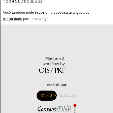
1
2
3
4
5
6
7
8
9
10
>
>>
Você também pode
iniciar uma pesquisa avançada por
similaridade
para este artigo.
 Mantido por 