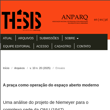
en |
es |
pt
ATUAL
ARQUIVOS
SUBMISSÕES
SOBRE
EQUIPE EDITORIAL
ACESSO
CADASTRO
CONTATO
Início
/
Arquivos
/
v. 10 n. 20 (2025)
/
Ensaios
A praça como operação do espaço aberto moderno
Uma análise do projeto de Niemeyer para o
complexo sede da ONU (1947)