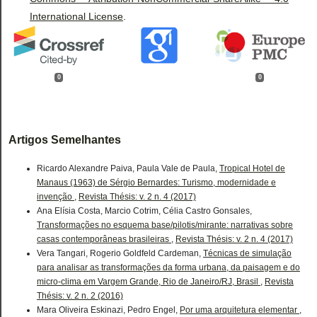
International License
.
0
0
Artigos Semelhantes
Ricardo Alexandre Paiva, Paula Vale de Paula,
Tropical Hotel de
Manaus (1963) de Sérgio Bernardes: Turismo, modernidade e
invenção
,
Revista Thésis: v. 2 n. 4 (2017)
Ana Elísia Costa, Marcio Cotrim, Célia Castro Gonsales,
Transformações no esquema base/pilotis/mirante: narrativas sobre
casas contemporâneas brasileiras
,
Revista Thésis: v. 2 n. 4 (2017)
Vera Tangari, Rogerio Goldfeld Cardeman,
Técnicas de simulação
para analisar as transformações da forma urbana, da paisagem e do
micro-clima em Vargem Grande, Rio de Janeiro/RJ, Brasil
,
Revista
Thésis: v. 2 n. 2 (2016)
Mara Oliveira Eskinazi, Pedro Engel,
Por uma arquitetura elementar
,