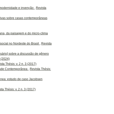
, modernidade e invenção
,
Revista
ativas sobre casas contemporâneas
ana, da paisagem e do micro-clima
social no Nordeste do Brasil
,
Revista
sário] sobre a discussão de gênero
8 (2024)
sta Thésis: v. 2 n. 3 (2017)
idade Contemporânea
,
Revista Thésis:
orânea: estudo de caso Jacobsen
ta Thésis: v. 2 n. 3 (2017)