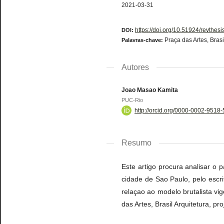
2021-03-31
https://doi.org/10.51924/revthes
DOI:
Praça das Artes, Brasi
Palavras-chave:
Autores
Joao Masao Kamita
PUC-Rio
http://orcid.org/0000-0002-9518
Resumo
Este artigo procura analisar o 
cidade de Sao Paulo, pelo escri
relaçao ao modelo brutalista vi
das Artes, Brasil Arquitetura, pro