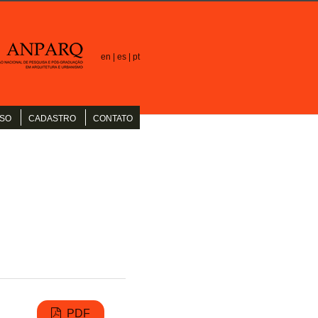
en |
es |
pt
SO
CADASTRO
CONTATO
PDF