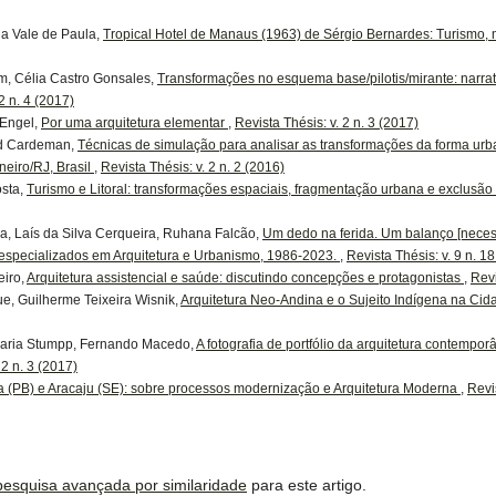
la Vale de Paula,
Tropical Hotel de Manaus (1963) de Sérgio Bernardes: Turismo
im, Célia Castro Gonsales,
Transformações no esquema base/pilotis/mirante: narr
2 n. 4 (2017)
 Engel,
Por uma arquitetura elementar
,
Revista Thésis: v. 2 n. 3 (2017)
ld Cardeman,
Técnicas de simulação para analisar as transformações da forma urb
eiro/RJ, Brasil
,
Revista Thésis: v. 2 n. 2 (2016)
osta,
Turismo e Litoral: transformações espaciais, fragmentação urbana e exclusão 
, Laís da Silva Cerqueira, Ruhana Falcão,
Um dedo na ferida. Um balanço [neces
 especializados em Arquitetura e Urbanismo, 1986-2023.
,
Revista Thésis: v. 9 n. 1
eiro,
Arquitetura assistencial e saúde: discutindo concepções e protagonistas
,
Revi
e, Guilherme Teixeira Wisnik,
Arquitetura Neo-Andina e o Sujeito Indígena na C
Maria Stumpp, Fernando Macedo,
A fotografia de portfólio da arquitetura contemp
 2 n. 3 (2017)
 (PB) e Aracaju (SE): sobre processos modernização e Arquitetura Moderna
,
Revis
 pesquisa avançada por similaridade
para este artigo.