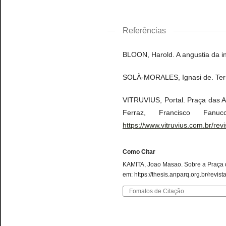
Referências
BLOON, Harold. A angustia da in
SOLÀ-MORALES, Ignasi de. Territ
VITRUVIUS, Portal. Praça das Ar
Ferraz, Francisco Fan
https://www.vitruvius.com.br/rev
Como Citar
KAMITA, Joao Masao. Sobre a Praça 
em: https://thesis.anparq.org.br/revis
Fomatos de Citação