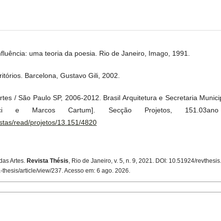
fluência: uma teoria da poesia. Rio de Janeiro, Imago, 1991.
órios. Barcelona, Gustavo Gili, 2002.
tes / São Paulo SP, 2006-2012. Brasil Arquitetura e Secretaria Munici
ucci e Marcos Cartum]. Secção Projetos, 151.03an
istas/read/projetos/13.151/4820
das Artes.
Revista Thésis
, Rio de Janeiro, v. 5, n. 9, 2021. DOI: 10.51924/revthesi
ta-thesis/article/view/237. Acesso em: 6 ago. 2026.