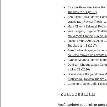
Ricardo Alexandre Paiva, Pau
Thésis: v. 2 n. 4 (2017)
Ana Elísia Costa, Marcio Cotr
brasileiras
,
Revista Thésis: v. 
Mara Oliveira Eskinazi, Pedro
Vera Tangari, Rogerio Goldfe
em Vargem Grande, Rio de Jan
Luciano Muniz Abreu, Aline C
Thésis: v. 2 n. 3 (2017)
José Carlos Huapaya Espinoza
no Brasil através dos eventos
Cybelle Miranda, Marcia Mont
Denilson Choquecallata Colqu
v. 11 n. 21 (2026)
Gisele Pinna Braga, Monika 
Arquitetura
,
Revista Thésis: v.
Carolina Chaves,
João Pessoa
1
2
3
4
5
6
7
8
9
10
>
>>
Você também pode
iniciar uma